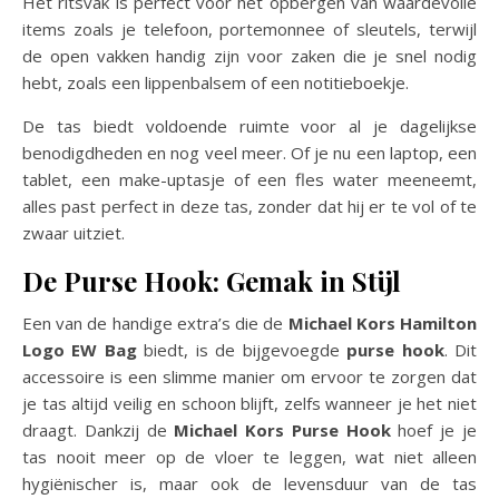
Het ritsvak is perfect voor het opbergen van waardevolle
items zoals je telefoon, portemonnee of sleutels, terwijl
de open vakken handig zijn voor zaken die je snel nodig
hebt, zoals een lippenbalsem of een notitieboekje.
De tas biedt voldoende ruimte voor al je dagelijkse
benodigdheden en nog veel meer. Of je nu een laptop, een
tablet, een make-uptasje of een fles water meeneemt,
alles past perfect in deze tas, zonder dat hij er te vol of te
zwaar uitziet.
De Purse Hook: Gemak in Stijl
Een van de handige extra’s die de
Michael Kors Hamilton
Logo EW Bag
biedt, is de bijgevoegde
purse hook
. Dit
accessoire is een slimme manier om ervoor te zorgen dat
je tas altijd veilig en schoon blijft, zelfs wanneer je het niet
draagt. Dankzij de
Michael Kors Purse Hook
hoef je je
tas nooit meer op de vloer te leggen, wat niet alleen
hygiënischer is, maar ook de levensduur van de tas