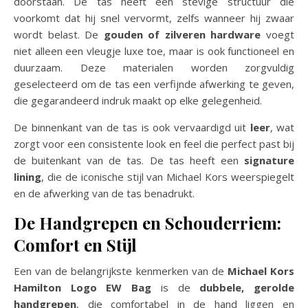
doorstaan. De tas heeft een stevige structuur die
voorkomt dat hij snel vervormt, zelfs wanneer hij zwaar
wordt belast. De
gouden of zilveren hardware
voegt
niet alleen een vleugje luxe toe, maar is ook functioneel en
duurzaam. Deze materialen worden zorgvuldig
geselecteerd om de tas een verfijnde afwerking te geven,
die gegarandeerd indruk maakt op elke gelegenheid.
De binnenkant van de tas is ook vervaardigd uit
leer
, wat
zorgt voor een consistente look en feel die perfect past bij
de buitenkant van de tas. De tas heeft een
signature
lining
, die de iconische stijl van Michael Kors weerspiegelt
en de afwerking van de tas benadrukt.
De Handgrepen en Schouderriem:
Comfort en Stijl
Een van de belangrijkste kenmerken van de
Michael Kors
Hamilton Logo EW Bag
is de
dubbele, gerolde
handgrepen
, die comfortabel in de hand liggen en