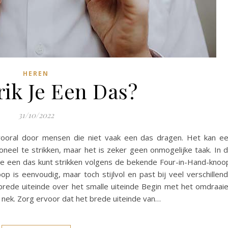
HEREN
rik Je Een Das?
31/10/2022
vooral door mensen die niet vaak een das dragen. Het kan e
oneel te strikken, maar het is zeker geen onmogelijke taak. In d
oe je een das kunt strikken volgens de bekende Four-in-Hand-knoo
is eenvoudig, maar toch stijlvol en past bij veel verschillen
brede uiteinde over het smalle uiteinde Begin met het omdraai
 nek. Zorg ervoor dat het brede uiteinde van…