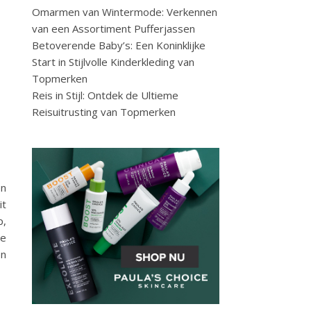
Omarmen van Wintermode: Verkennen
van een Assortiment Pufferjassen
Betoverende Baby’s: Een Koninklijke
Start in Stijlvolle Kinderkleding van
Topmerken
Reis in Stijl: Ontdek de Ultieme
Reisuitrusting van Topmerken
en
it
p,
de
en