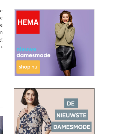
ie
ke
je
en
rg
n.