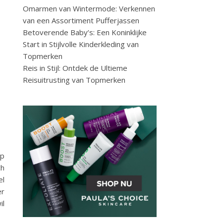
Omarmen van Wintermode: Verkennen
van een Assortiment Pufferjassen
Betoverende Baby’s: Een Koninklijke
Start in Stijlvolle Kinderkleding van
Topmerken
Reis in Stijl: Ontdek de Ultieme
Reisuitrusting van Topmerken
op
ch
el
er
il