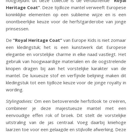
hoogtepunt uit deze collectie is de verbluffende
“Royal
Heritage Coat”
. Deze tijdloze mantel verweeft Europese
koninklijke elementen op een sublieme wijze en is een
onontbeerlijke keuze voor de herfstgarderobe van jonge
prinsessen.
De
“Royal Heritage Coat”
van Europe Kids is niet zomaar
een kledingstuk; het is een kunstwerk dat Europese
elegantie en vorstelijke charme in elke naad vastlegt. Het
gebruik van hoogwaardige materialen en de oogstrelende
knopen dragen bij aan het vorstelijke karakter van de
mantel. De luxueuze stof en verfijnde belijning maken dit
kledingstuk tot een tijdloze keuze voor de jonge royalty in
wording.
Stylingadvies:
Om een betoverende herfstlook te creëren,
combineer je deze majestueuze mantel met een
eenvoudige effen rok of broek. Dit stelt de vorstelijke
uitstraling van de jas centraal. Voeg daarbij kniehoge
laarzen toe voor een gelaagde en stijlvolle afwerking. Deze