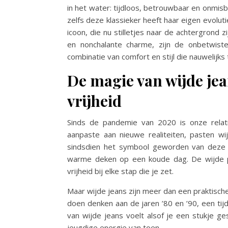
in het water: tijdloos, betrouwbaar en onmis
zelfs deze klassieker heeft haar eigen evolu
icoon, die nu stilletjes naar de achtergrond 
en nonchalante charme, zijn de onbetwis
combinatie van comfort en stijl die nauwelijks 
De magie van wijde jea
vrijheid
Sinds de pandemie van 2020 is onze relati
aanpaste aan nieuwe realiteiten, pasten wi
sindsdien het symbool geworden van deze v
warme deken op een koude dag. De wijde pi
vrijheid bij elke stap die je zet.
Maar wijde jeans zijn meer dan een praktisch
doen denken aan de jaren ’80 en ’90, een tij
van wijde jeans voelt alsof je een stukje ge
jeugdige energie van toen.