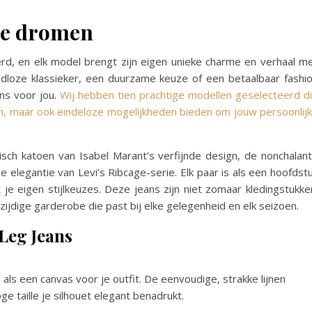
 te dromen
erd, en elk model brengt zijn eigen unieke charme en verhaal m
jdloze klassieker, een duurzame keuze of een betaalbaar fashi
ans voor jou.
Wij hebben tien prachtige modellen geselecteerd d
en, maar ook eindeloze mogelijkheden bieden om jouw persoonlij
isch katoen van Isabel Marant’s verfijnde design, de nonchalan
 elegantie van Levi’s Ribcage-serie. Elk paar is als een hoofdst
 je eigen stijlkeuzes. Deze jeans zijn niet zomaar kledingstukke
ijdige garderobe die past bij elke gelegenheid en elk seizoen.
Leg Jeans
s als een canvas voor je outfit. De eenvoudige, strakke lijnen
oge taille je silhouet elegant benadrukt.