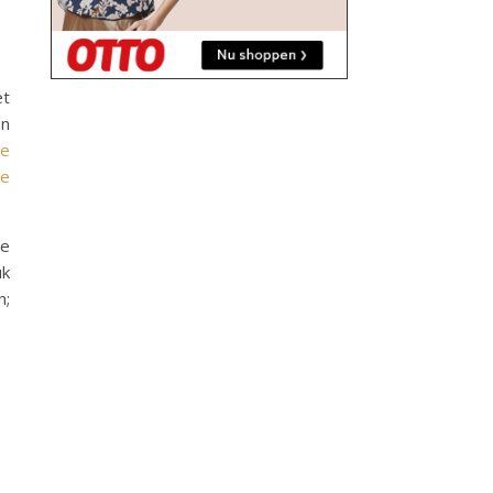
et
on
ie
ke
te
uk
n;