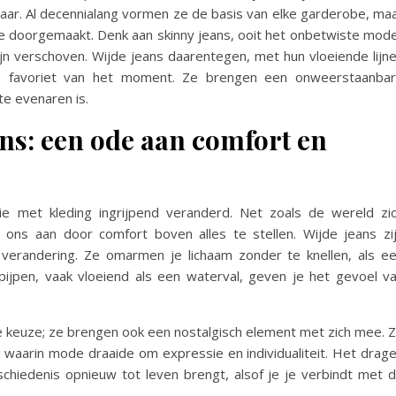
baar. Al decennialang vormen ze de basis van elke garderobe, ma
tie doorgemaakt. Denk aan skinny jeans, ooit het onbetwiste mod
zijn verschoven. Wijde jeans daarentegen, met hun vloeiende lijn
te favoriet van het moment. Ze brengen een onweerstaanba
te evenaren is.
ns: een ode aan comfort en
e met kleding ingrijpend veranderd. Net zoals de wereld zi
j ons aan door comfort boven alles te stellen. Wijde jeans zi
erandering. Ze omarmen je lichaam zonder te knellen, als e
jpen, vaak vloeiend als een waterval, geven je het gevoel v
e keuze; ze brengen ook een nostalgisch element met zich mee. 
d waarin mode draaide om expressie en individualiteit. Het drag
schiedenis opnieuw tot leven brengt, alsof je je verbindt met 