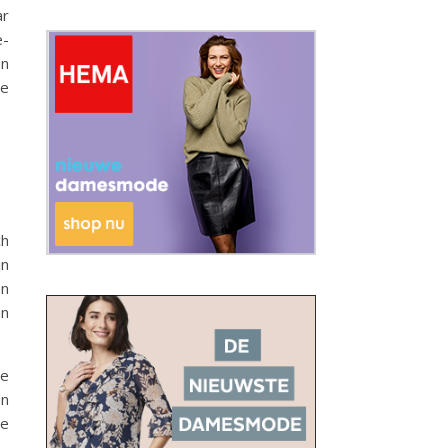
ar
e-
en
re
ch
jn
en
an
Ze
en
de