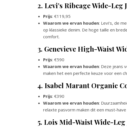
2. Levi’s Ribcage Wide-Leg 
Prijs
: €119,95
Waarom we ervan houden
: Levi’s, de 
op klassieke denim. De hoge taille en brede
comfort.
3. Genevieve High-Waist Wi
Prijs
: €590
Waarom we ervan houden
: Deze jeans v
maken het een perfecte keuze voor een chi
4. Isabel Marant Organic Co
Prijs
: €390
Waarom we ervan houden
: Duurzaamheid
relaxte pasvorm maken dit een must-have v
5. Lois Mid-Waist Wide-Leg