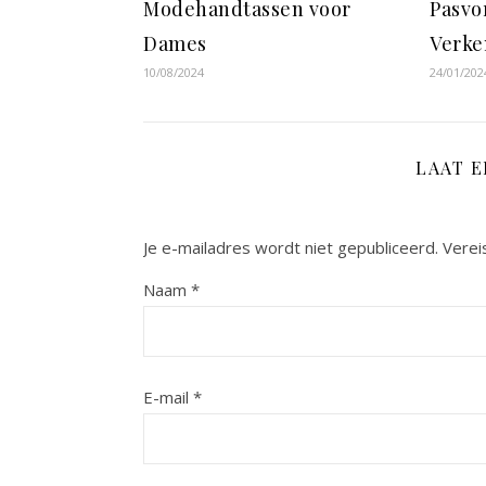
Modehandtassen voor
Pasvo
Dames
Verk
10/08/2024
24/01/202
LAAT 
Je e-mailadres wordt niet gepubliceerd.
Verei
Naam
*
E-mail
*