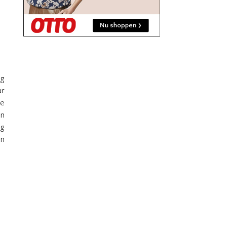
og
ar
te
an
ag
en