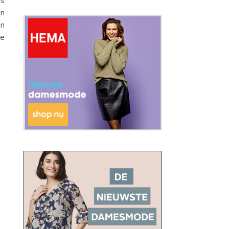
is
jn
en
de