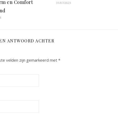
rm en Comfort
31/07/2023
end
4
EEN ANTWOORD ACHTER
ste velden zijn gemarkeerd met
*