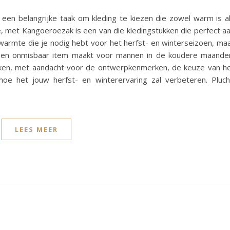
 een belangrijke taak om kleding te kiezen die zowel warm is a
 met Kangoeroezak is een van die kledingstukken die perfect a
 warmte die je nodig hebt voor het herfst- en winterseizoen, ma
t een onmisbaar item maakt voor mannen in de koudere maande
ken, met aandacht voor de ontwerpkenmerken, de keuze van h
hoe het jouw herfst- en winterervaring zal verbeteren. Pluc
LEES MEER