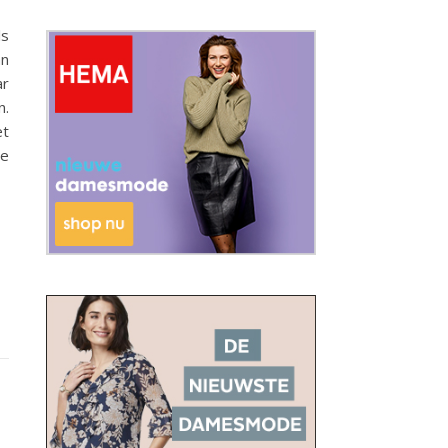
ls
an
ar
n.
et
he