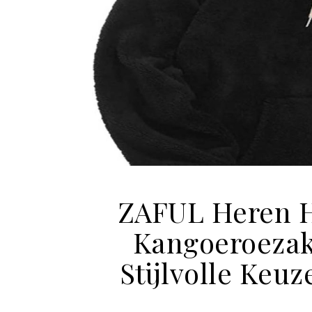
ZAFUL Heren H
Kangoeroezak
Stijlvolle Keuz