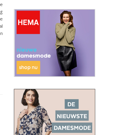
ie
ng
ie
al
en