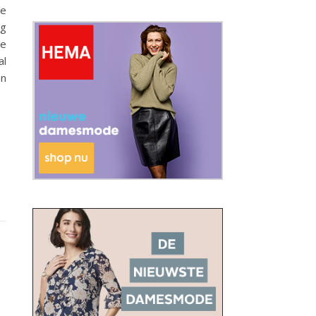
ie
ng
ie
al
en