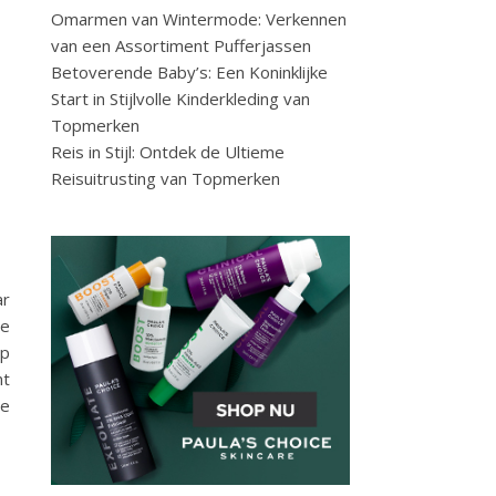
Omarmen van Wintermode: Verkennen
van een Assortiment Pufferjassen
Betoverende Baby’s: Een Koninklijke
Start in Stijlvolle Kinderkleding van
Topmerken
Reis in Stijl: Ontdek de Ultieme
Reisuitrusting van Topmerken
ar
te
op
nt
te