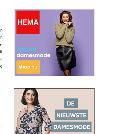
an
om
de
it
k.
le