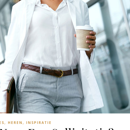
,
,
ES
HEREN
INSPIRATIE