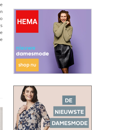
te
en
zo
’s
ze
ze