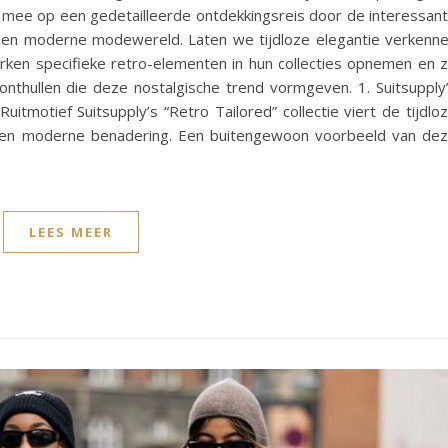
g mee op een gedetailleerde ontdekkingsreis door de interessan
n een moderne modewereld. Laten we tijdloze elegantie verkenn
rken specifieke retro-elementen in hun collecties opnemen en 
onthullen die deze nostalgische trend vormgeven. 1. Suitsupply
itmotief Suitsupply’s “Retro Tailored” collectie viert de tijdlo
t een moderne benadering. Een buitengewoon voorbeeld van de
LEES MEER