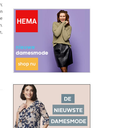
n;
en
xe
n.
e,