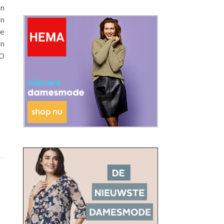
en
en
je
en
NO